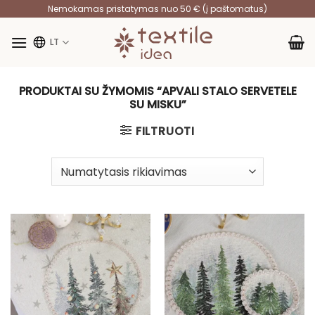
Skip
Nemokamas pristatymas nuo 50 € (į paštomatus)
to
content
LT
PRODUKTAI SU ŽYMOMIS “APVALI STALO SERVETELE
SU MISKU”
FILTRUOTI