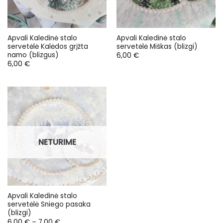
Apvali Kaledinė stalo
Apvali Kaledinė stalo
servetėlė Kalėdos grįžta
servetėlė Miškas (blizgi)
namo (blizgus)
6,00
€
6,00
€
NETURIME
Apvali Kaledinė stalo
servetėlė Sniego pasaka
(blizgi)
Price
6,00
€
–
7,00
€