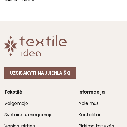
range:
6,00 €
through
7,00 €
UŽSISAKYTI NAUJIENLAIŠKĮ
Tekstilė
Informacija
Valgomojo
Apie mus
Svetainės, miegamojo
Kontaktai
Vonios, pirties
Pirkimo taisykės