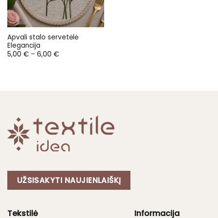
Apvali stalo servetėlė
Elegancija
Price
5,00
€
–
6,00
€
range:
5,00 €
through
6,00 €
UŽSISAKYTI NAUJIENLAIŠKĮ
Tekstilė
Informacija