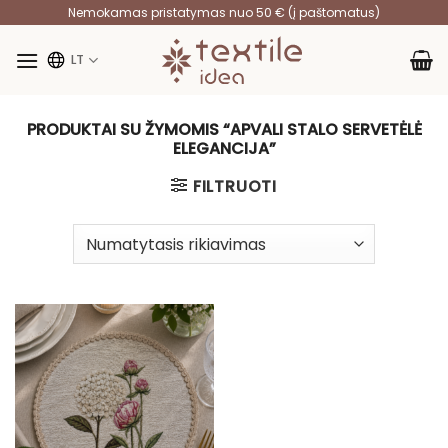
Skip
Nemokamas pristatymas nuo 50 € (į paštomatus)
to
content
LT
PRODUKTAI SU ŽYMOMIS “APVALI STALO SERVETĖLĖ
ELEGANCIJA”
FILTRUOTI