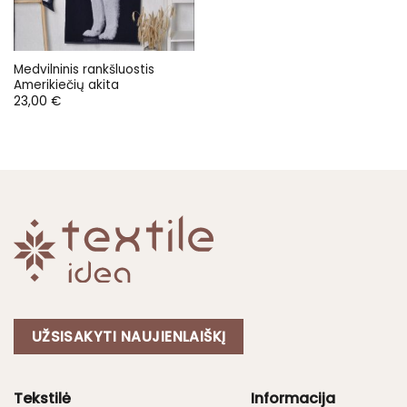
Medvilninis rankšluostis
Amerikiečių akita
23,00
€
UŽSISAKYTI NAUJIENLAIŠKĮ
Tekstilė
Informacija