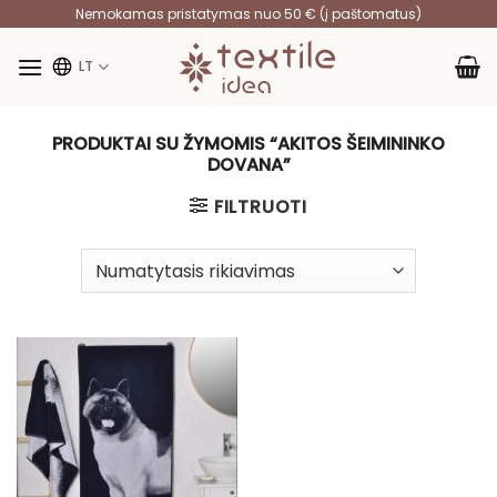
Skip
Nemokamas pristatymas nuo 50 € (į paštomatus)
to
content
LT
PRODUKTAI SU ŽYMOMIS “AKITOS ŠEIMININKO
DOVANA”
FILTRUOTI